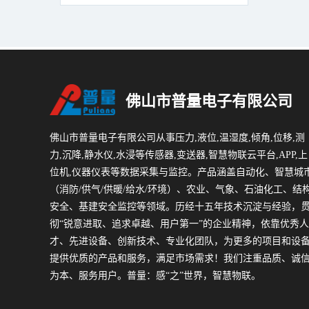
佛山市普量电子有限公司
佛山市普量电子有限公司从事压力,液位,温湿度,倾角,位移,测
力,沉降,静水仪,水浸等传感器,变送器,智慧物联云平台,APP,上
位机,仪器仪表等数据采集与监控。产品涵盖自动化、智慧城
（消防/供气/供暖/给水/环境）、农业、气象、石油化工、结
安全、基建安全监控等领域。历经十五年技术沉淀与经验，
彻“锐意进取、追求卓越、用户第一”的企业精神，依靠优秀人
才、先进设备、创新技术、专业化团队，为更多的项目和设
提供优质的产品和服务，满足市场需求！我们注重品质、诚
为本、服务用户。普量：感“之”世界，智慧物联。