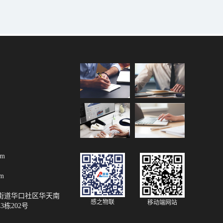
om
om
街道华口社区华天南
感之物联
移动端网站
栋202号