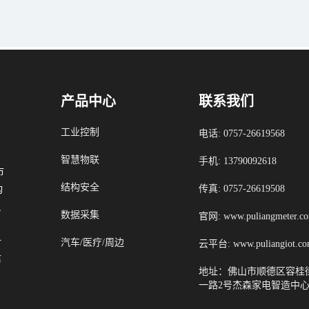
产品中心
联系我们
工业控制
电话: 0757-26619568
智慧物联
手机: 13790092618
市
结构安全
传真: 0757-26619508
构
贯
数据采集
官网: www.puliangmeter.c
备
汽车/医疗/周边
云平台: www.puliangiot.c
信
地址：佛山市顺德区容桂
一路2号杰森家电智造中心3