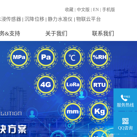
收藏
|
中文版
|
EN
|
手机版
水浸传感器
|
沉降位移
|
静力水准仪
|
物联云平台
务&支持
关于我们
联系我们
服务热线
QQ咨询